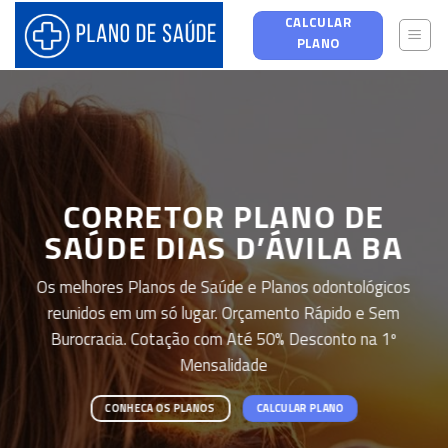
Skip
CALCULAR
to
PLANO
content
CORRETOR PLANO DE
SAÚDE DIAS D’ÁVILA BA
Os melhores Planos de Saúde e Planos odontológicos
reunidos em um só lugar. Orçamento Rápido e Sem
Burocracia. Cotação com Até 50% Desconto na 1º
Mensalidade
CONHECA OS PLANOS
CALCULAR PLANO