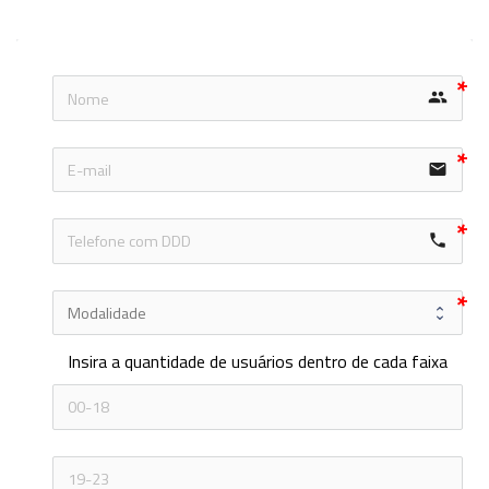
group
email
local_phone
Insira a quantidade de usuários dentro de cada faixa