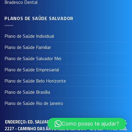
Bradesco Dental
PLANOS DE SAÚDE SALVADOR
Plano de Saúde Individual
Plano de Saúde Familiar
Plano de Saúde Salvador Mei
Plano de Saúde Empresarial
Plano de Saúde Belo Horizonte
Plano de Saúde Brasília
Plano de Saúde Rio de Janeiro
ENDEREÇO: ED. SALVADOR PRIME WORK - AV. TANCREDO NEVES,
Como posso te ajudar?
2227 - CAMINHO DAS ÁRVORES, SALVADOR - BA, CEP 41100-800.