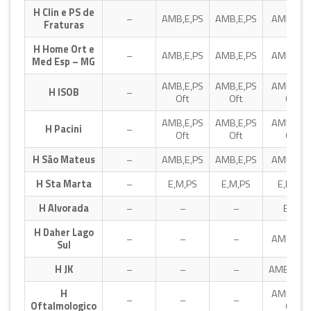
H Clin e PS de
–
AMB,E,PS
AMB,E,PS
AMB,E,P
Fraturas
H Home Ort e
–
AMB,E,PS
AMB,E,PS
AMB,E,P
Med Esp – MG
AMB,E,PS
AMB,E,PS
AMB,E,P
H ISOB
–
Oft
Oft
Oft
AMB,E,PS
AMB,E,PS
AMB,E,P
H Pacini
–
Oft
Oft
Oft
H São Mateus
–
AMB,E,PS
AMB,E,PS
AMB,E,P
H Sta Marta
–
E,M,PS
E,M,PS
E,M,PS
H Alvorada
–
–
–
E,PS
H Daher Lago
–
–
–
AMB,E,P
Sul
H JK
–
–
–
AMB,PSG
H
AMB,E,P
–
–
–
Oftalmologico
Oft