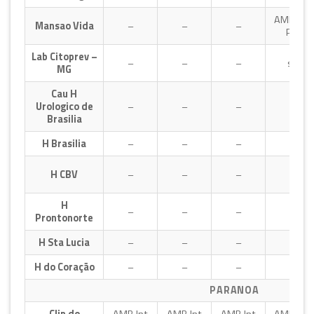
AMB,E,P
Mansao Vida
–
–
–
Psiq
Lab Citoprev –
–
–
–
sim
MG
Cau H
Urologico de
–
–
–
–
Brasilia
H Brasilia
–
–
–
–
H CBV
–
–
–
–
H
–
–
–
–
Prontonorte
H Sta Lucia
–
–
–
–
H do Coração
–
–
–
–
PARANOA