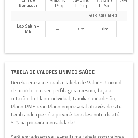
Clin do
AMB,Int
AMB,Int
AMB,Int
AMB,Int 
Renascer
E Psiq
E Psiq
E Psiq
Psiq
SOBRADINHO
Lab Sabin –
–
sim
sim
sim
MG
TABELA DE VALORES UNIMED SAÚDE
Receba em seu e-mail a Tabela de Valores Unimed
de acordo com seu perfil agora mesmo, faça a
cotação do Plano Individual, Familiar por adesão,
Plano PME e/ou Plano empresarial através do site.
Lembrando que só aqui você tem desconto de até
50% na primeira mensalidade!
Será enviado em seu e-mail uma tabela com valores