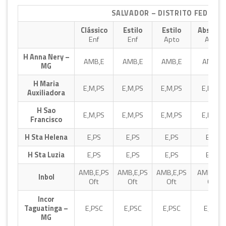
SALVADOR – DISTRITO FEDERAL
Clássico
Estilo
Estilo
Absolut
Enf
Enf
Apto
Apto
H Anna Nery –
AMB,E
AMB,E
AMB,E
AMB,E
MG
H Maria
E,M,PS
E,M,PS
E,M,PS
E,M,PS
Auxiliadora
H Sao
E,M,PS
E,M,PS
E,M,PS
E,M,PS
Francisco
H Sta Helena
E,PS
E,PS
E,PS
E,PS
H Sta Luzia
E,PS
E,PS
E,PS
E,PS
AMB,E,PS
AMB,E,PS
AMB,E,PS
AMB,E,P
Inbol
Oft
Oft
Oft
Oft
Incor
Taguatinga –
E,PSC
E,PSC
E,PSC
E,PSC
MG