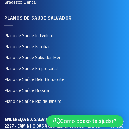
Bradesco Dental
PLANOS DE SAÚDE SALVADOR
Plano de Saúde Individual
Plano de Saúde Familiar
Plano de Saúde Salvador Mei
Plano de Saúde Empresarial
Plano de Saúde Belo Horizonte
Plano de Saúde Brasília
Plano de Saúde Rio de Janeiro
ENDEREÇO: ED. SALVADOR PRIME WORK - AV. TANCREDO NEVES,
Como posso te ajudar?
2227 - CAMINHO DAS ÁRVORES, SALVADOR - BA, CEP 41100-800.