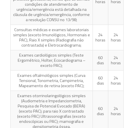
horas
horas
condições de atendimento de
urgência/emergência está detalhada na
cláusula de urgência/emergência, conforme
a resolução CONSU no 13/98;
Consultas médicas e exames laboratoriais
simples (exceto Imunológicos, Hormonais e
24
24
PAC), Raio X simples (Radiografia não
horas
horas
contrastada) e Eletrocardiograma;
Exames cardiológicos simples (Teste
60
24
Ergométrico, Holter, Ecocardiograma –
dias
horas
exceto PAC);
Exames oftalmológicos simples (Curva
60
24
Tensional, Tonometria, Campimetria,
dias
horas
Mapeamento de retina (exceto PAC);
Exames otorrinolaringológicos simples
(Audiometria e Impedanciometria,
Pesquisa de Potencial Evocado (BERA)
60
24
(exceto PAC); para raio X contrastado
dias
horas
(exceto PAC) Ultrassonografias (exceto
endoscópicas ou PAC); mamografia e
densitometria óssea.