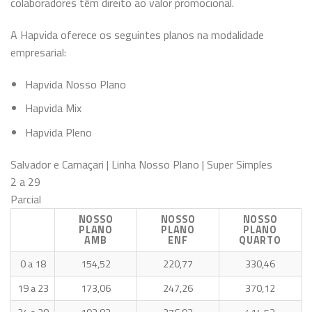
colaboradores têm direito ao valor promocional.
A Hapvida oferece os seguintes planos na modalidade
empresarial:
Hapvida Nosso Plano
Hapvida Mix
Hapvida Pleno
Salvador e Camaçari | Linha Nosso Plano | Super Simples
2 a 29
Parcial
NOSSO
NOSSO
NOSSO
PLANO
PLANO
PLANO
AMB
ENF
QUARTO
0 a 18
154,52
220,77
330,46
19 a 23
173,06
247,26
370,12