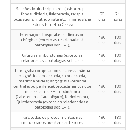
Sessões Multidisciplinares (psicoterapia,
fonoaudiologia, fisioterapia, terapia
60
24
ocupacional, nutricionista etc.); mamografia
dias
horas
e densitometria Óssea
Internações hospitalares, clínicas ou
180
180
cirúrgicas (exceto as relacionadas à
dias
dias
patologias sob CPT);
Cirurgias ambulatoriais (exceto as
180
180
relacionadas a patologias sob CPT);
dias
dias
Tomografia computadorizada, ressonância
magnética, endoscopia, colonoscopia,
medicina nuclear, angiografia (cerebral
central e/ou periférica), procedimentos que
180
180
necessitem de Hemodinâmica
dias
dias
(Cateterismo Cardiológico), Radioterapia,
Quimioterapia (exceto os relacionados a
patologias sob CPT);
Para todos os procedimentos não
180
180
mencionados nos itens anteriores
dias
dias