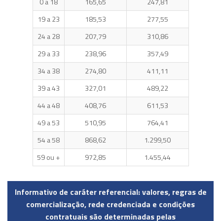
0 a 18
165,65
247,81
19 a 23
185,53
277,55
24 a 28
207,79
310,86
29 a 33
238,96
357,49
34 a 38
274,80
411,11
39 a 43
327,01
489,22
44 a 48
408,76
611,53
49 a 53
510,95
764,41
54 a 58
868,62
1.299,50
59 ou +
972,85
1.455,44
Informativo de caráter referencial: valores, regras de
comercialização, rede credenciada e condições
contratuais são determinadas pelas