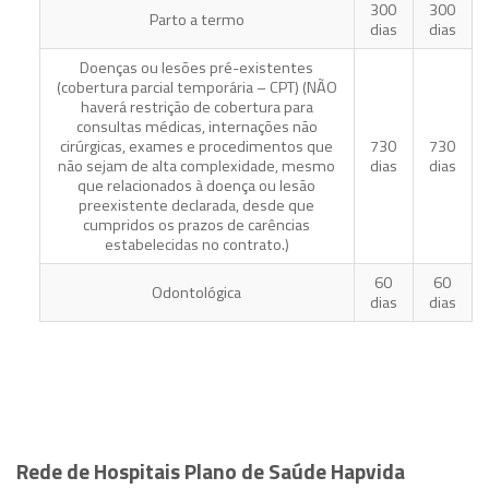
300
300
Parto a termo
dias
dias
Doenças ou lesões pré-existentes
(cobertura parcial temporária – CPT) (NÃO
haverá restrição de cobertura para
consultas médicas, internações não
cirúrgicas, exames e procedimentos que
730
730
não sejam de alta complexidade, mesmo
dias
dias
que relacionados à doença ou lesão
preexistente declarada, desde que
cumpridos os prazos de carências
estabelecidas no contrato.)
60
60
Odontológica
dias
dias
Rede de Hospitais Plano de Saúde Hapvida