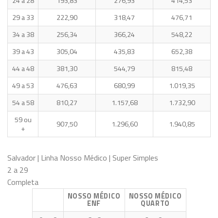
24 a 28
193,83
276,93
414,53
29 a 33
222,90
318,47
476,71
34 a 38
256,34
366,24
548,22
39 a 43
305,04
435,83
652,38
44 a 48
381,30
544,79
815,48
49 a 53
476,63
680,99
1.019,35
54 a 58
810,27
1.157,68
1.732,90
59 ou
907,50
1.296,60
1.940,85
+
Salvador | Linha Nosso Médico | Super Simples
2 a 29
Completa
NOSSO MÉDICO
NOSSO MÉDICO
ENF
QUARTO