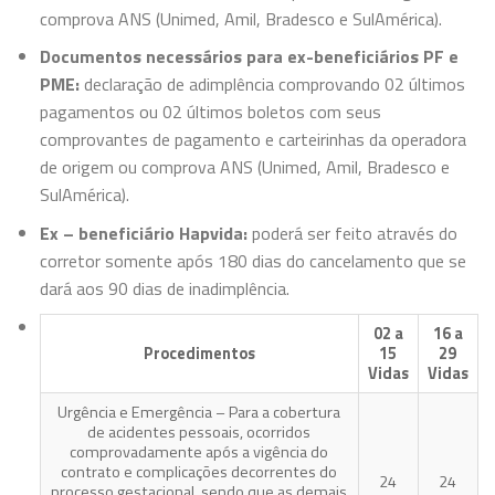
comprova ANS (Unimed, Amil, Bradesco e SulAmérica).
Documentos necessários para ex-beneficiários PF e
PME:
declaração de adimplência comprovando 02 últimos
pagamentos ou 02 últimos boletos com seus
comprovantes de pagamento e carteirinhas da operadora
de origem ou comprova ANS (Unimed, Amil, Bradesco e
SulAmérica).
Ex – beneficiário Hapvida:
poderá ser feito através do
corretor somente após 180 dias do cancelamento que se
dará aos 90 dias de inadimplência.
02 a
16 a
Procedimentos
15
29
Vidas
Vidas
Urgência e Emergência – Para a cobertura
de acidentes pessoais, ocorridos
comprovadamente após a vigência do
contrato e complicações decorrentes do
24
24
processo gestacional, sendo que as demais