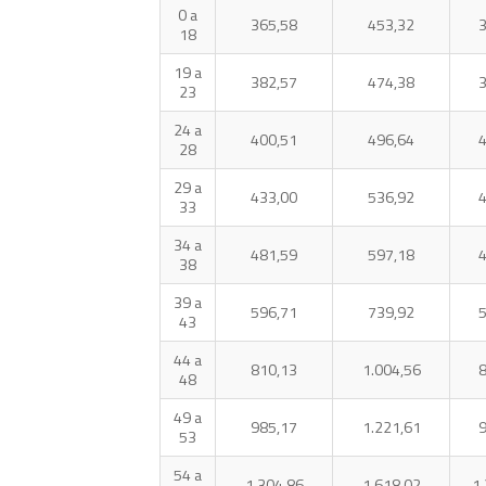
0 a
365,58
453,32
3
18
19 a
382,57
474,38
3
23
24 a
400,51
496,64
4
28
29 a
433,00
536,92
4
33
34 a
481,59
597,18
4
38
39 a
596,71
739,92
5
43
44 a
810,13
1.004,56
8
48
49 a
985,17
1.221,61
9
53
54 a
1.304,86
1.618,02
1