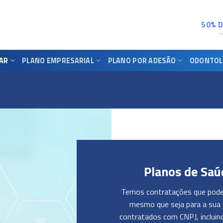
50% 
IAR
PLANO EMPRESARIAL
PLANO POR ADESÃO
ODONTOL
Planos de Saú
Temos contratações que podem
mesmo que seja para a sua 
contratados com CNPJ, incluin