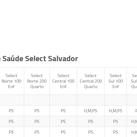
e Saúde Select Salvador
Select
Select
Select
Select
Select
Se
Norte 100
Norte 200
Central 100
Central 200
Sul 100
Sul
Enf
Quarto
Enf
Quarto
Enf
Qu
PS
PS
PS
H,M,PS
H,M,PS
PS
PS
PS
PS
PS
H,
PS
PS
PS
PS
PS
H,