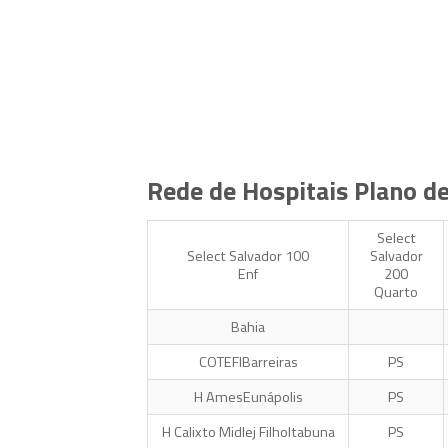
Rede de Hospitais Plano d
Select
Select Salvador 100
Salvador
Enf
200
Quarto
Bahia
COTEFIBarreiras
PS
H AmesEunápolis
PS
H Calixto Midlej FilhoItabuna
PS