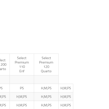
Select
Select
lect
Premium
Premium
 200
110
120
arto
Enf
Quarto
PS
PS
H,M,PS
H,M,PS
M,PS
H,M,PS
H,M,PS
H,M,PS
M,PS
H,M,PS
H,M,PS
H,M,PS