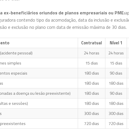
 ex-beneficiários oriundos de planos empresariais ou PME:
ap
uradora contendo tipo da acomodação, data da inclusão e exclus
usão e exclusão no plano com data de emissão máxima de 30 dias.
mento
Contratual
Nível 1
(acidente pessoal)
24 horas
24 horas
mes simples
15 dias
15 dias
ntos especiais
180 dias
90 dias
as
180 dias
180 dias
acionadas a doença ou lesão preexistente)
180 dias
90 dias
ltas e sessões)
180 dias
180 dias
s
300 dias
300 dias
 preexistentes
720 dias
720 dias