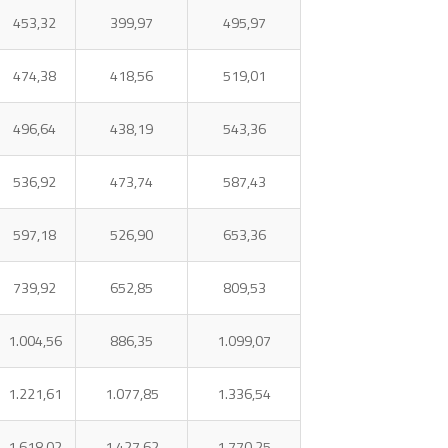
453,32
399,97
495,97
474,38
418,56
519,01
496,64
438,19
543,36
536,92
473,74
587,43
597,18
526,90
653,36
739,92
652,85
809,53
1.004,56
886,35
1.099,07
1.221,61
1.077,85
1.336,54
1.618,02
1.427,62
1.770,25