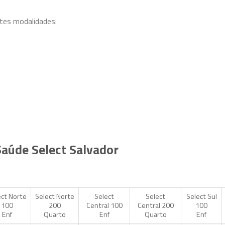
ntes modalidades:
Saúde Select Salvador
ect Norte
Select Norte
Select
Select
Select Sul
100
200
Central 100
Central 200
100
Enf
Quarto
Enf
Quarto
Enf