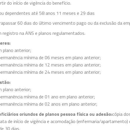
ir do início de vigência do benefício.
r ou dependentes até 58 anos 11 meses e 29 dias
trapassar 60 dias do último vencimento pago ou da exclusão da em
m registro na ANS e planos regulamentados.
eres:
m plano anterior;
 permanência mínima de 06 meses em plano anterior;
 permanência mínima de 12 meses em plano anterior;
 permanência mínima de 24 meses em plano anterior;
stão:
m plano anterior;
 permanência mínima de 01 ano em plano anterior;
 permanência mínima de 02 anos em plano anterior;
iciários oriundos de planos pessoa física ou adesão:
cópia do
 data de início de vigência e acomodação (enfermaria/apartamento)
e 30 dias.