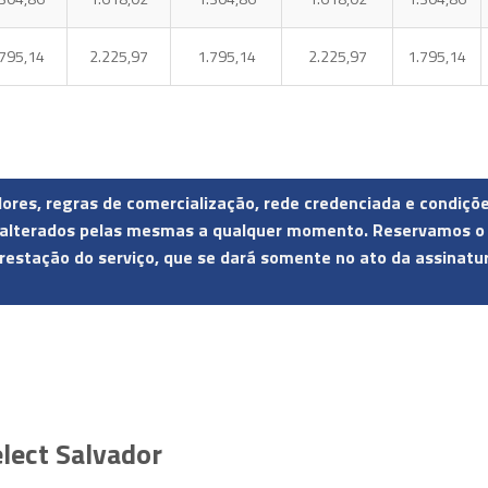
.795,14
2.225,97
1.795,14
2.225,97
1.795,14
alores, regras de comercialização, rede credenciada e condiç
lterados pelas mesmas a qualquer momento. Reservamos o dir
restação do serviço, que se dará somente no ato da assinatu
lect Salvador