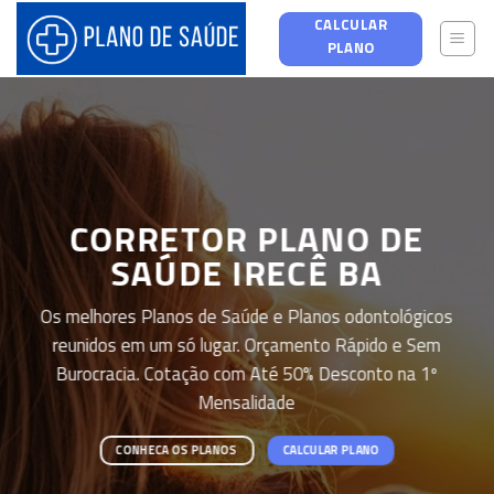
Skip
CALCULAR
to
PLANO
content
CORRETOR PLANO DE
SAÚDE IRECÊ BA
Os melhores Planos de Saúde e Planos odontológicos
reunidos em um só lugar. Orçamento Rápido e Sem
Burocracia. Cotação com Até 50% Desconto na 1º
Mensalidade
CONHECA OS PLANOS
CALCULAR PLANO