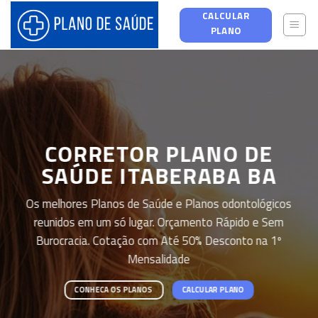
Skip
CALCULAR
to
PLANO
content
CORRETOR PLANO DE
SAÚDE ITABERABA BA
Os melhores Planos de Saúde e Planos odontológicos
reunidos em um só lugar. Orçamento Rápido e Sem
Burocracia. Cotação com Até 50% Desconto na 1º
Mensalidade
CONHECA OS PLANOS
CALCULAR PLANO