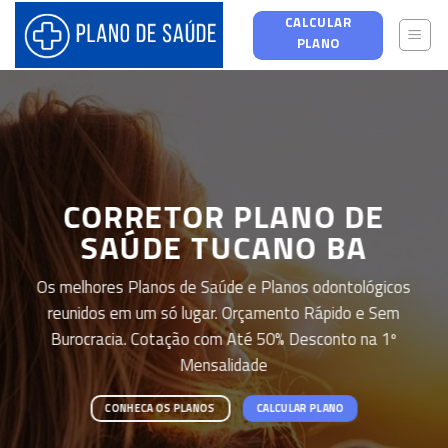
Skip
CALCULAR
to
PLANO
content
CORRETOR PLANO DE
SAÚDE TUCANO BA
Os melhores Planos de Saúde e Planos odontológicos
reunidos em um só lugar. Orçamento Rápido e Sem
Burocracia. Cotação com Até 50% Desconto na 1º
Mensalidade
CONHECA OS PLANOS
CALCULAR PLANO