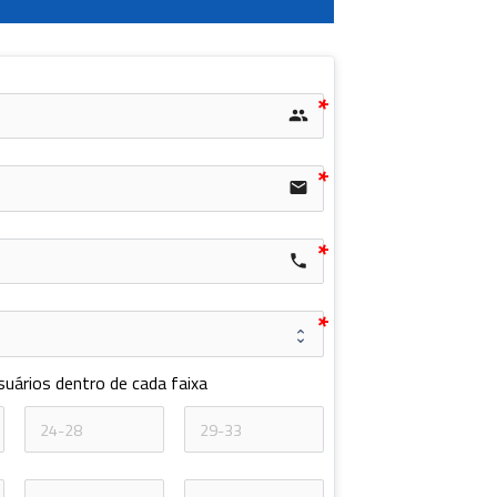
group
email
local_phone
suários dentro de cada faixa