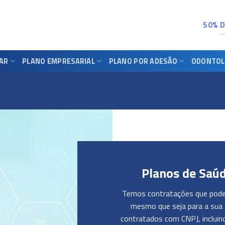
50% 
IAR
PLANO EMPRESARIAL
PLANO POR ADESÃO
ODONTOL
Planos de Saú
Temos contratações que podem
mesmo que seja para a sua 
contratados com CNPJ, incluin