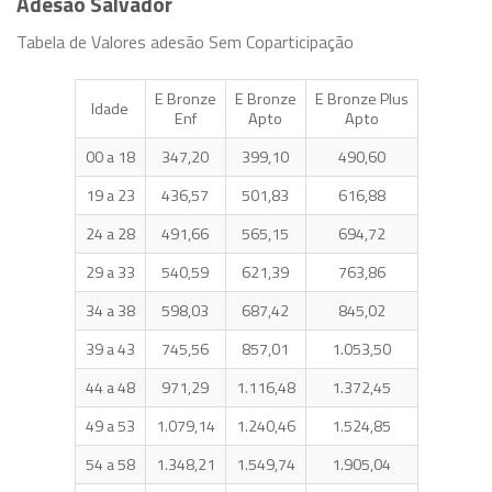
Adesão Salvador
Tabela de Valores adesão Sem Coparticipação
E Bronze
E Bronze
E Bronze Plus
Idade
Enf
Apto
Apto
00 a 18
347,20
399,10
490,60
19 a 23
436,57
501,83
616,88
24 a 28
491,66
565,15
694,72
29 a 33
540,59
621,39
763,86
34 a 38
598,03
687,42
845,02
39 a 43
745,56
857,01
1.053,50
44 a 48
971,29
1.116,48
1.372,45
49 a 53
1.079,14
1.240,46
1.524,85
54 a 58
1.348,21
1.549,74
1.905,04