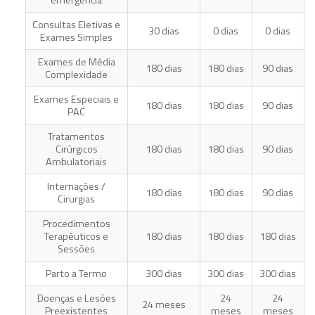
Consultas Eletivas e
30 dias
0 dias
0 dias
Exames Simples
Exames de Média
180 dias
180 dias
90 dias
Complexidade
Exames Especiais e
180 dias
180 dias
90 dias
PAC
Tratamentos
Cirúrgicos
180 dias
180 dias
90 dias
Ambulatoriais
Internações /
180 dias
180 dias
90 dias
Cirurgias
Procedimentos
Terapêuticos e
180 dias
180 dias
180 dias
Sessões
Parto a Termo
300 dias
300 dias
300 dias
Doenças e Lesões
24
24
24 meses
Preexistentes
meses
meses