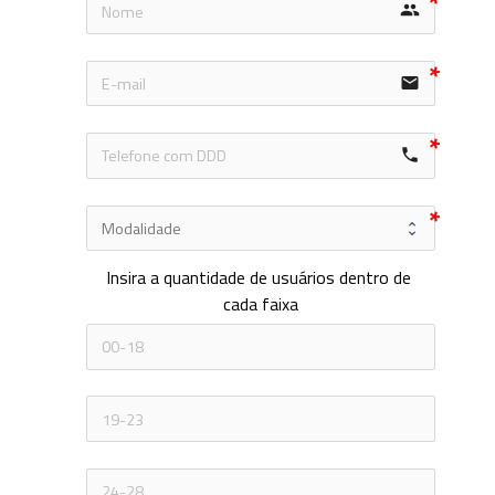
group
email
local_phone
Insira a quantidade de usuários dentro de 
cada faixa