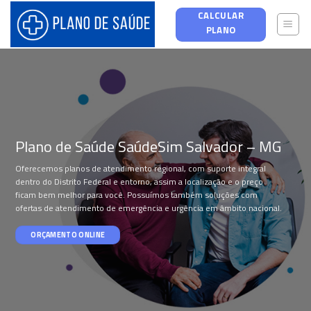
Skip
CALCULAR
to
PLANO
content
Plano de Saúde SaúdeSim Salvador – MG
Oferecemos planos de atendimento regional, com suporte integral
dentro do Distrito Federal e entorno, assim a localização e o preço
ficam bem melhor para você. Possuímos também soluções com
ofertas de atendimento de emergência e urgência em âmbito nacional.
ORÇAMENTO ONLINE