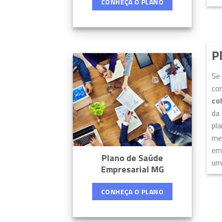
CONHEÇA O PLANO
P
Se
com
co
da 
pla
men
emp
Plano de Saúde
um 
Empresarial MG
CONHEÇA O PLANO