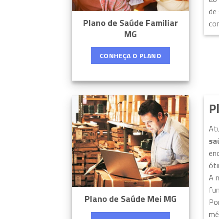
de
Plano de Saúde Familiar
con
MG
CONHEÇA O PLANO
P
At
sa
enc
ót
A 
fu
Plano de Saúde Mei MG
Por
mé