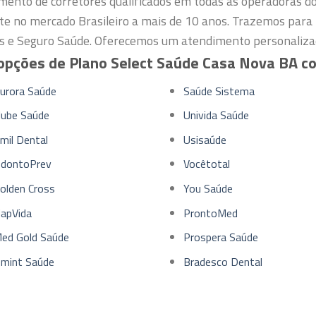
mento de corretores qualificados em todas as operadoras d
te no mercado Brasileiro a mais de 10 anos. Trazemos para 
s e Seguro Saúde. Oferecemos um atendimento personalizad
opções de Plano Select Saúde Casa Nova BA c
urora Saúde
Saúde Sistema
lube Saúde
Univida Saúde
mil Dental
Usisaúde
dontoPrev
Vocêtotal
olden Cross
You Saúde
apVida
ProntoMed
ed Gold Saúde
Prospera Saúde
mint Saúde
Bradesco Dental