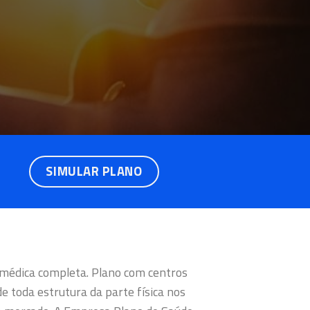
SIMULAR PLANO
 médica completa. Plano com centros
e toda estrutura da parte física nos