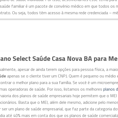
 saúde familiar é um pacote de convênio médico em que todos os
trato. Ou seja, todos têm acesso à mesma rede credenciada – médi
lano Select Saúde Casa Nova BA para Me
ualmente, apesar de ainda terem opções para pessoa física, a ma
úde
apenas se o cliente tiver um CNPJ. Quem é pequeno ou médio 
ontrar o melhor plano para a sua família. Se você é um microempr
imas operadoras de saúde. Por isso, listamos os melhores
planos 
maioria dos planos de saúde empresariais hoje permitem que o M
ncionários. Basta que o MEI, além dele mesmo, adicione pelo meno
 ser um plano de saúde empresarial, que faz parte da categoria do
dia até 40% mais em conta dos que os planos de saúde comercializ