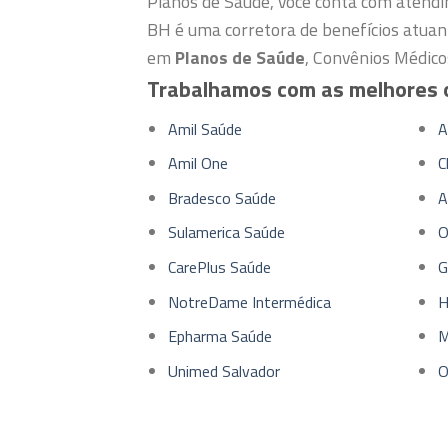
Planos de Saúde, você conta com atendi
BH é uma corretora de benefícios atuan
em
Planos de Saúde
, Convênios Médico
Trabalhamos com as melhores 
Amil Saúde
A
Amil One
C
Bradesco Saúde
A
Sulamerica Saúde
O
CarePlus Saúde
G
NotreDame Intermédica
H
Epharma Saúde
M
Unimed Salvador
O