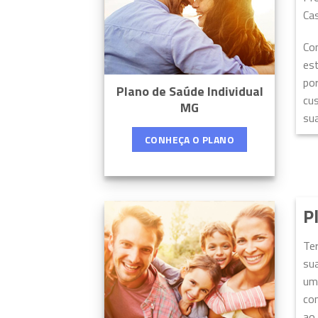
Ca
Co
est
por
Plano de Saúde Individual
cu
MG
sua
CONHEÇA O PLANO
P
Te
sua
uma
con
ao 