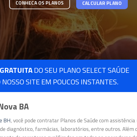
CONHECA OS PLANOS
CALCULAR PLANO
 GRATUITA
DO SEU PLANO SELECT SAÚDE
 NOSSO SITE EM POUCOS INSTANTES.
 Nova BA
de BH
, você pode contratar Planos de Saúde com assistência
de diagnóstico, farmácias, laboratórios, entre outros.
Além d