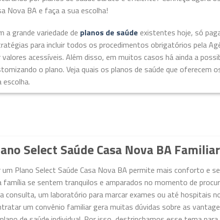
sa Nova BA e faça a sua escolha!
m a grande variedade de
planos de saúde
existentes hoje, só pag
ratégias para incluir todos os procedimentos obrigatórios pela A
 valores acessíveis. Além disso, em muitos casos há ainda a possibi
stomizando o plano. Veja quais os planos de saúde que oferecem o
 escolha.
lano Select Saúde Casa Nova BA Familiar
r um Plano Select Saúde Casa Nova BA permite mais conforto e seg
 família se sentem tranquilos e amparados no momento de procurar
 consulta, um laboratório para marcar exames ou até hospitais no
tratar um convênio familiar gera muitas dúvidas sobre as vantage
plano de saúde individual. Por isso, destrinchamos esse tema para 