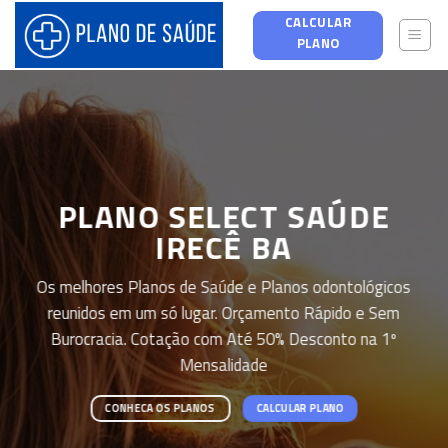
Skip
CALCULAR
to
PLANO
content
PLANO SELECT SAÚDE
IRECÊ BA
Os melhores Planos de Saúde e Planos odontológicos
reunidos em um só lugar. Orçamento Rápido e Sem
Burocracia. Cotação com Até 50% Desconto na 1º
Mensalidade
CONHECA OS PLANOS
CALCULAR PLANO