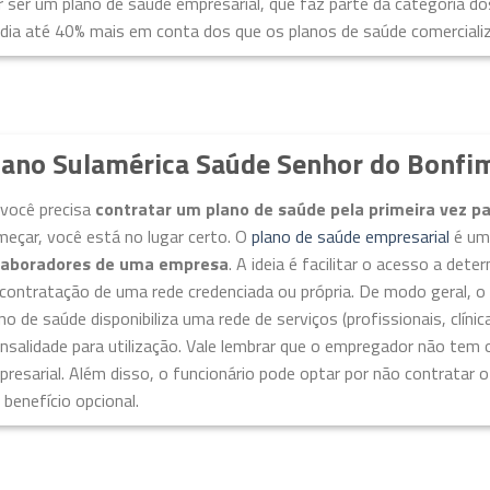
 ser um plano de saúde empresarial, que faz parte da categoria do
dia até 40% mais em conta dos que os planos de saúde comercializ
lano Sulamérica Saúde Senhor do Bonfi
 você precisa
contratar um plano de saúde pela primeira vez p
eçar, você está no lugar certo. O
plano de saúde empresarial
é u
laboradores de uma empresa
. A ideia é facilitar o acesso a de
contratação de uma rede credenciada ou própria. De modo geral, o
no de saúde disponibiliza uma rede de serviços (profissionais, clíni
salidade para utilização. Vale lembrar que o empregador não tem 
resarial. Além disso, o funcionário pode optar por não contratar o s
benefício opcional.