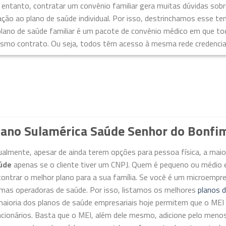
 entanto, contratar um convênio familiar gera muitas dúvidas sob
ação ao plano de saúde individual. Por isso, destrinchamos esse te
plano de saúde familiar é um pacote de convênio médico em que t
smo contrato. Ou seja, todos têm acesso à mesma rede credenciada
lano Sulamérica Saúde Senhor do Bonfi
ualmente, apesar de ainda terem opções para pessoa física, a ma
úde
apenas se o cliente tiver um CNPJ. Quem é pequeno ou médio 
ontrar o melhor plano para a sua família. Se você é um microempr
imas operadoras de saúde. Por isso, listamos os melhores
planos 
maioria dos planos de saúde empresariais hoje permitem que o M
ncionários. Basta que o MEI, além dele mesmo, adicione pelo meno