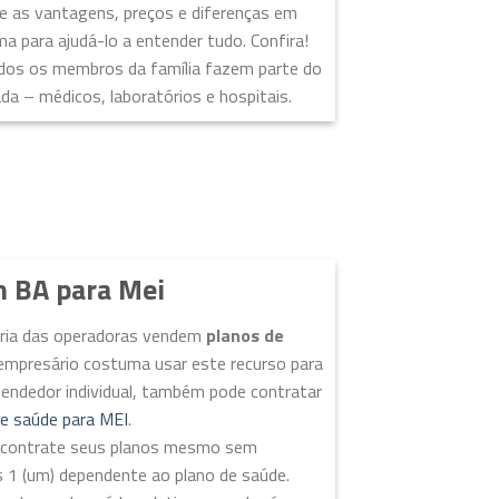
re as vantagens, preços e diferenças em
ma para ajudá-lo a entender tudo. Confira!
odos os membros da família fazem parte do
 – médicos, laboratórios e hospitais.
m BA para Mei
ioria das operadoras vendem
planos de
empresário costuma usar este recurso para
eendedor individual, também pode contratar
de saúde para MEI
.
EI contrate seus planos mesmo sem
s 1 (um) dependente ao plano de saúde.