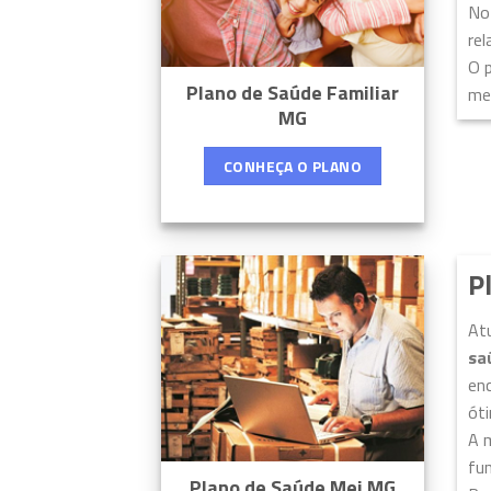
No
rel
O 
Plano de Saúde Familiar
me
MG
CONHEÇA O PLANO
P
At
sa
enc
ót
A 
fu
Plano de Saúde Mei MG