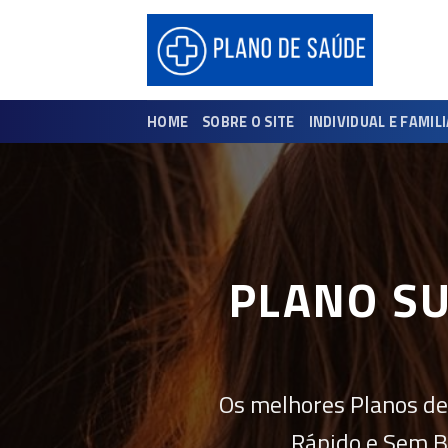
Skip
to
content
HOME
SOBRE O SITE
INDIVIDUAL E FAMIL
PLANO S
Os melhores Planos de
Rápido e Sem B