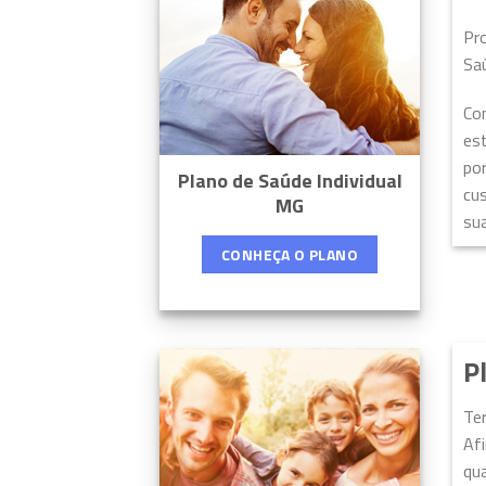
Pr
Sa
Co
est
por
Plano de Saúde Individual
cu
MG
sua
CONHEÇA O PLANO
P
Te
Afi
qua