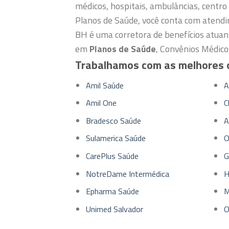
médicos, hospitais, ambulâncias, centro 
Planos de Saúde, você conta com atendi
BH é uma corretora de benefícios atuan
em
Planos de Saúde
, Convênios Médico
Trabalhamos com as melhores 
Amil Saúde
A
Amil One
C
Bradesco Saúde
A
Sulamerica Saúde
O
CarePlus Saúde
G
NotreDame Intermédica
H
Epharma Saúde
M
Unimed Salvador
O