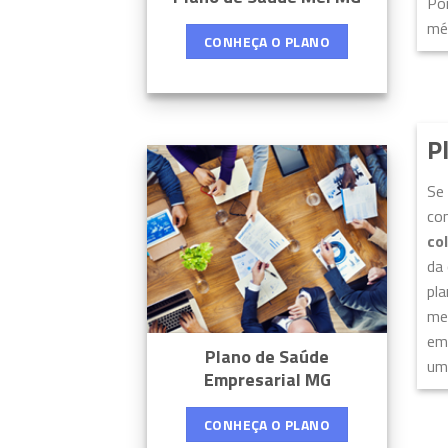
Por
mé
CONHEÇA O PLANO
P
Se
com
co
da 
pla
men
emp
Plano de Saúde
um 
Empresarial MG
CONHEÇA O PLANO