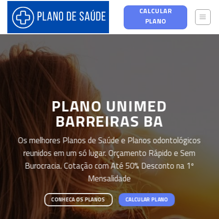
Skip
CALCULAR
to
PLANO
content
PLANO UNIMED
BARREIRAS BA
Os melhores Planos de Saúde e Planos odontológicos
reunidos em um só lugar. Orçamento Rápido e Sem
Burocracia. Cotação com Até 50% Desconto na 1º
Mensalidade
CONHECA OS PLANOS
CALCULAR PLANO