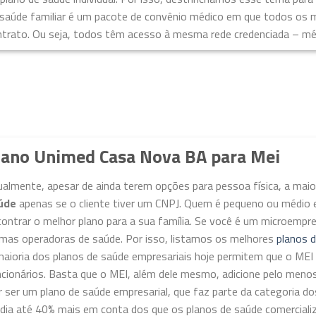
 saúde familiar é um pacote de convênio médico em que todos os
trato. Ou seja, todos têm acesso à mesma rede credenciada – médi
lano Unimed Casa Nova BA para Mei
ualmente, apesar de ainda terem opções para pessoa física, a ma
úde
apenas se o cliente tiver um CNPJ. Quem é pequeno ou médio 
ontrar o melhor plano para a sua família. Se você é um microempr
imas operadoras de saúde. Por isso, listamos os melhores
planos 
maioria dos planos de saúde empresariais hoje permitem que o M
ncionários. Basta que o MEI, além dele mesmo, adicione pelo meno
 ser um plano de saúde empresarial, que faz parte da categoria do
dia até 40% mais em conta dos que os planos de saúde comercializ