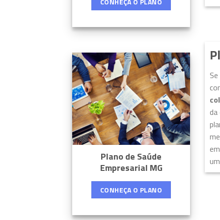
CONHEÇA O PLANO
P
Se
com
co
da 
pla
men
emp
Plano de Saúde
um 
Empresarial MG
CONHEÇA O PLANO