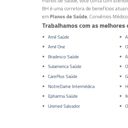
Planos de Saúde, você conta com atendi
BH é uma corretora de benefícios atuan
em
Planos de Saúde
, Convênios Médico
Trabalhamos com as melhores 
Amil Saúde
A
Amil One
C
Bradesco Saúde
A
Sulamerica Saúde
O
CarePlus Saúde
G
NotreDame Intermédica
H
Epharma Saúde
M
Unimed Salvador
O