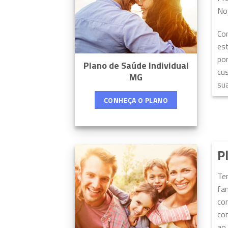
No
Co
est
por
Plano de Saúde Individual
cu
MG
sua
CONHEÇA O PLANO
P
Te
fa
con
con
ao 