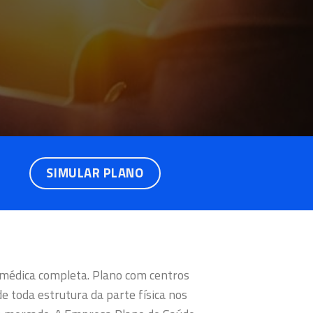
SIMULAR PLANO
 médica completa. Plano com centros
e toda estrutura da parte física nos