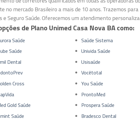
mento de corretores qualificados em todas as operadoras d
te no mercado Brasileiro a mais de 10 anos. Trazemos para 
s e Seguro Saúde. Oferecemos um atendimento personalizad
opções de Plano Unimed Casa Nova BA como:
urora Saúde
Saúde Sistema
lube Saúde
Univida Saúde
mil Dental
Usisaúde
dontoPrev
Vocêtotal
olden Cross
You Saúde
apVida
ProntoMed
ed Gold Saúde
Prospera Saúde
mint Saúde
Bradesco Dental