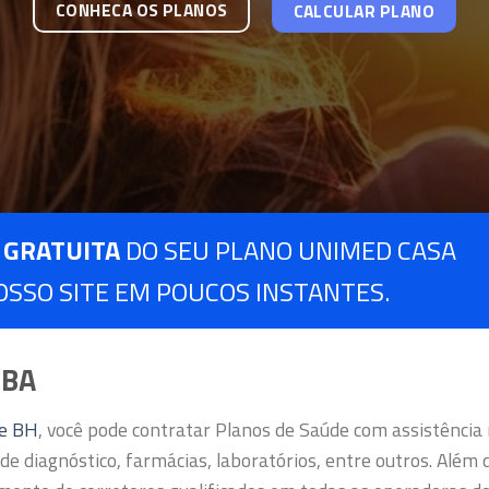
CONHECA OS PLANOS
CALCULAR PLANO
 GRATUITA
DO SEU PLANO UNIMED CASA
OSSO SITE EM POUCOS INSTANTES.
 BA
de BH
, você pode contratar Planos de Saúde com assistência
de diagnóstico, farmácias, laboratórios, entre outros.
Além d