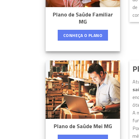
de
Plano de Saúde Familiar
con
MG
CONHEÇA O PLANO
P
At
sa
enc
ót
A 
fu
Plano de Saúde Mei MG
Por
mé