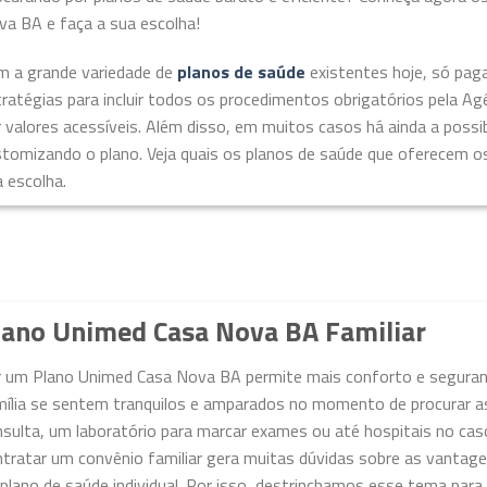
va BA e faça a sua escolha!
m a grande variedade de
planos de saúde
existentes hoje, só pag
ratégias para incluir todos os procedimentos obrigatórios pela A
 valores acessíveis. Além disso, em muitos casos há ainda a possibi
stomizando o plano. Veja quais os planos de saúde que oferecem o
 escolha.
lano Unimed Casa Nova BA Familiar
r um Plano Unimed Casa Nova BA permite mais conforto e seguranç
mília se sentem tranquilos e amparados no momento de procurar as
sulta, um laboratório para marcar exames ou até hospitais no cas
tratar um convênio familiar gera muitas dúvidas sobre as vantage
plano de saúde individual. Por isso, destrinchamos esse tema para 