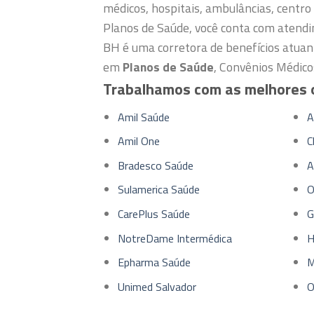
médicos, hospitais, ambulâncias, centro 
Planos de Saúde, você conta com atendi
BH é uma corretora de benefícios atuan
em
Planos de Saúde
, Convênios Médico
Trabalhamos com as melhores o
Amil Saúde
A
Amil One
C
Bradesco Saúde
A
Sulamerica Saúde
O
CarePlus Saúde
G
NotreDame Intermédica
H
Epharma Saúde
M
Unimed Salvador
O