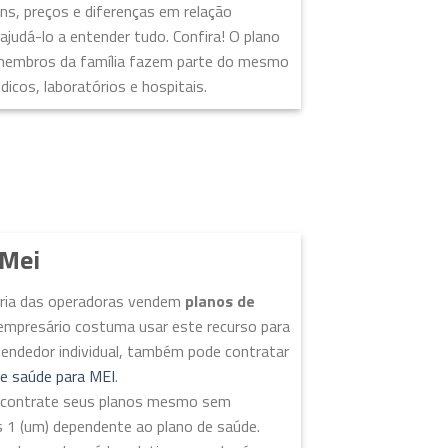
ns, preços e diferenças em relação
ajudá-lo a entender tudo. Confira! O plano
 membros da família fazem parte do mesmo
cos, laboratórios e hospitais.
 Mei
ioria das operadoras vendem
planos de
empresário costuma usar este recurso para
eendedor individual, também pode contratar
de saúde para MEI
.
EI contrate seus planos mesmo sem
s 1 (um) dependente ao plano de saúde.