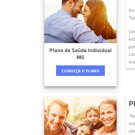
Pr
Tei
Co
est
por
Plano de Saúde Individual
cu
MG
sua
CONHEÇA O PLANO
P
Ter
sua
uma