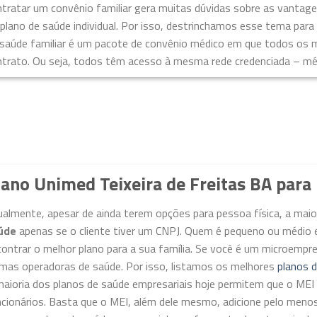
tratar um convênio familiar gera muitas dúvidas sobre as vantage
plano de saúde individual. Por isso, destrinchamos esse tema para 
 saúde familiar é um pacote de convênio médico em que todos os
trato. Ou seja, todos têm acesso à mesma rede credenciada – médi
lano Unimed Teixeira de Freitas BA para
ualmente, apesar de ainda terem opções para pessoa física, a ma
úde
apenas se o cliente tiver um CNPJ. Quem é pequeno ou médio 
ontrar o melhor plano para a sua família. Se você é um microempr
imas operadoras de saúde. Por isso, listamos os melhores
planos 
maioria dos planos de saúde empresariais hoje permitem que o M
ncionários. Basta que o MEI, além dele mesmo, adicione pelo meno