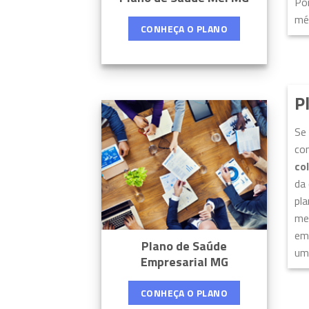
Por
mé
CONHEÇA O PLANO
P
Se
com
co
da 
pla
men
emp
Plano de Saúde
um 
Empresarial MG
CONHEÇA O PLANO