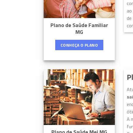
con
ao 
de
Plano de Saúde Familiar
con
MG
CONHEÇA O PLANO
P
At
sa
enc
ót
A 
fu
Plano de Saúde Mei MG