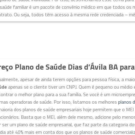
 saúde familiar é um pacote de convênio médico em que todos os
trato. Ou seja, todos têm acesso à mesma rede credenciada – médi
reço Plano de Saúde Dias d’Ávila BA par
ualmente, apesar de ainda terem opções para pessoa física, a ma
úde
apenas se o cliente tiver um CNPJ. Quem é pequeno ou médio 
ontrar o melhor plano para a sua família. Se você é um microempr
imas operadoras de saúde. Por isso, listamos os melhores
planos 
maioria dos planos de saúde empresariais hoje permitem que o M
ncionários. Basta que o MEI, além dele mesmo, adicione pelo meno
 ser um plano de saúde empresarial, que faz parte da categoria do
dia até 40% mais em conta dos que os planos de saúde comercializ