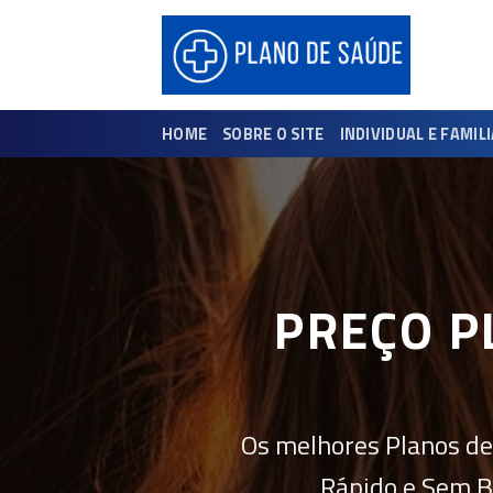
Skip
to
content
HOME
SOBRE O SITE
INDIVIDUAL E FAMIL
PREÇO P
Os melhores Planos de
Rápido e Sem B