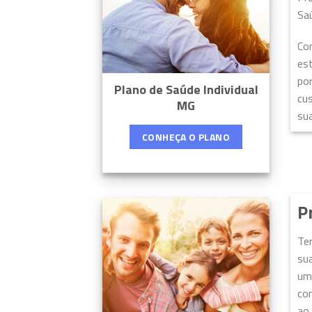
Saú
Co
est
por
Plano de Saúde Individual
cu
MG
sua
CONHEÇA O PLANO
P
Ter
sua
uma
con
ao 