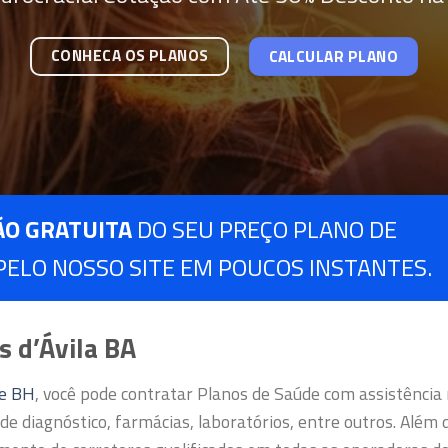
CONHECA OS PLANOS
CALCULAR PLANO
ÃO GRATUITA
DO SEU PREÇO PLANO DE
 PELO NOSSO SITE EM POUCOS INSTANTES.
s d’Ávila BA
de BH
, você pode contratar Planos de Saúde com assistência
de diagnóstico, farmácias, laboratórios, entre outros.
Além d