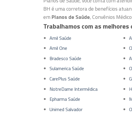
Planos de Saúde, você conta com atendi
BH é uma corretora de benefícios atuan
em
Planos de Saúde
, Convênios Médico
Trabalhamos com as melhores o
Amil Saúde
A
Amil One
C
Bradesco Saúde
A
Sulamerica Saúde
O
CarePlus Saúde
G
NotreDame Intermédica
H
Epharma Saúde
M
Unimed Salvador
O