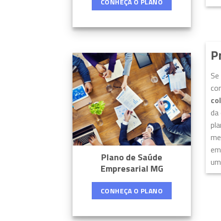
CONHEÇA O PLANO
P
Se
com
co
da 
pla
men
emp
Plano de Saúde
um 
Empresarial MG
CONHEÇA O PLANO