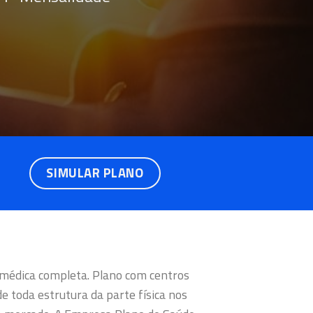
SIMULAR PLANO
 médica completa. Plano com centros
e toda estrutura da parte física nos