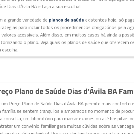
de Dias d’Ávila BA e faça a sua escolha!
m a grande variedade de
planos de saúde
existentes hoje, só pag
ratégias para incluir todos os procedimentos obrigatórios pela A
 valores acessíveis. Além disso, em muitos casos há ainda a possibi
stomizando o plano. Veja quais os planos de saúde que oferecem o
 escolha.
reço Plano de Saúde Dias d’Ávila BA Fami
 um Preço Plano de Saúde Dias d’Ávila BA permite mais conforto e
 família se sentem tranquilos e amparados no momento de procurar
 consulta, um laboratório para marcar exames ou até hospitais no
tratar um convênio familiar gera muitas dúvidas sobre as vantage
plano de saúde individual. Por isso, destrinchamos esse tema para 