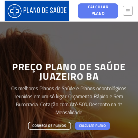
Skip
CALCULAR
to
PLANO
content
PREÇO PLANO DE SAÚDE
JUAZEIRO BA
Os melhores Planos de Saúde e Planos odontológicos
reunidos em um só lugar. Orçamento Rápido e Sem
Burocracia. Cotação com Até 50% Desconto na 1º
Mensalidade
CONHECA OS PLANOS
CALCULAR PLANO