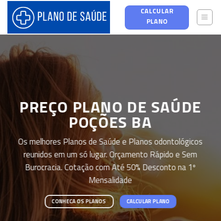
Skip
CALCULAR
to
PLANO
content
PREÇO PLANO DE SAÚDE
POÇÕES BA
Os melhores Planos de Saúde e Planos odontológicos
reunidos em um só lugar. Orçamento Rápido e Sem
Burocracia. Cotação com Até 50% Desconto na 1º
Mensalidade
CONHECA OS PLANOS
CALCULAR PLANO