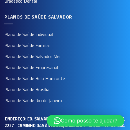
Bradesco Dental
PLANOS DE SAÚDE SALVADOR
Plano de Saúde Individual
Plano de Saúde Familiar
Plano de Saúde Salvador Mei
Plano de Saúde Empresarial
Plano de Saúde Belo Horizonte
Plano de Saúde Brasília
Plano de Saúde Rio de Janeiro
ENDEREÇO: ED. SALVADOR PRIME WORK - AV. TANCREDO NEVES,
Como posso te ajudar?
2227 - CAMINHO DAS ÁRVORES, SALVADOR - BA, CEP 41100-800.